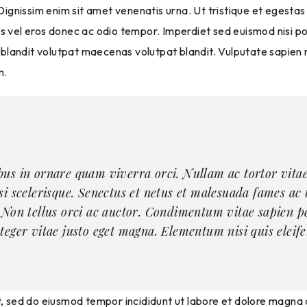
 Dignissim enim sit amet venenatis urna. Ut tristique et egestas
 vel eros donec ac odio tempor. Imperdiet sed euismod nisi port
im blandit volutpat maecenas volutpat blandit. Vulputate sapie
m.
bus in ornare quam viverra orci. Nullam ac tortor vita
si scelerisque. Senectus et netus et malesuada fames ac 
 Non tellus orci ac auctor. Condimentum vitae sapien p
teger vitae justo eget magna. Elementum nisi quis eleif
, sed do eiusmod tempor incididunt ut labore et dolore magna al